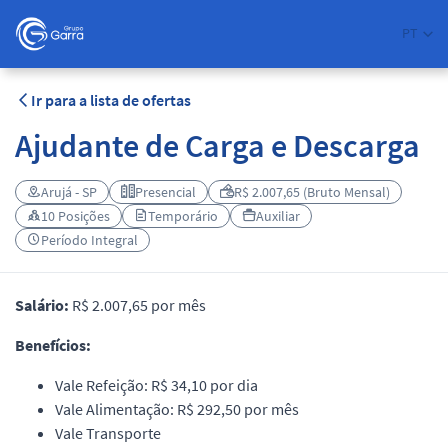
PT
Ir para a lista de ofertas
Ajudante de Carga e Descarga
Arujá - SP
Presencial
R$ 2.007,65 (Bruto Mensal)
10 Posições
Temporário
Auxiliar
Período Integral
Salário:
R$ 2.007,65 por mês
Benefícios:
Vale Refeição: R$ 34,10 por dia
Vale Alimentação: R$ 292,50 por mês
Vale Transporte